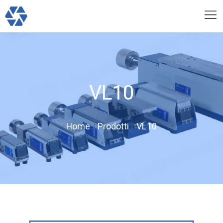
VL10
Home
Prodotti
VL10
/
/