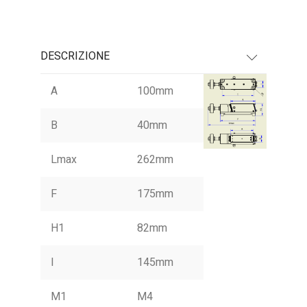
DESCRIZIONE
A
100mm
B
40mm
Lmax
262mm
F
175mm
H1
82mm
I
145mm
M1
M4